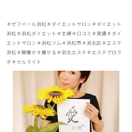
＃ゼフイール浜松＃ダイエットサロン＃ダイエット
浜松＃浜松ダイエット＃主婦＃口コミ＃実績＃ダイ
エットサロン＃浜松ジム＃浜松市＃浜北区＃エステ
浜松＃脚痩せ＃痩せる＃浜北エステ＃エステプロラ
ボ＃セルライト