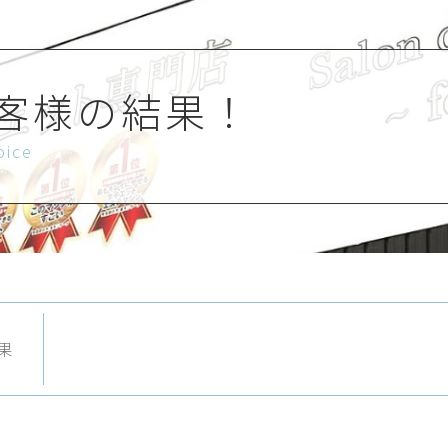
客様の結果！
oice
果