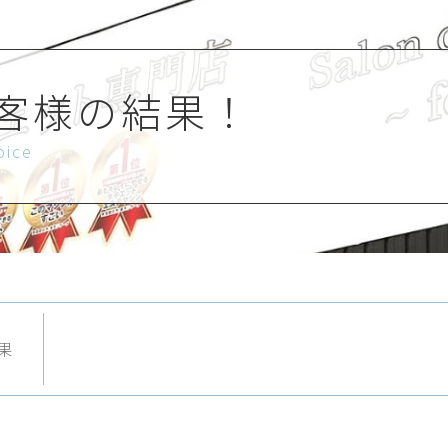
客様の結果！
oice
果