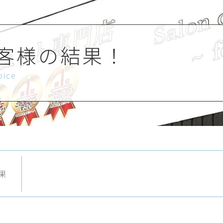
客様の結果！
oice
果